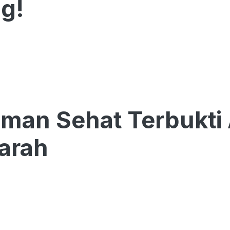
g!
uman Sehat Terbukt
arah