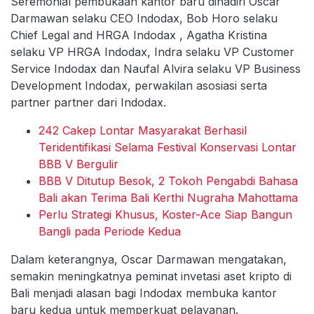
Seremonial pembukaan kantor baru dihadiri Oscar
Darmawan selaku CEO Indodax, Bob Horo selaku
Chief Legal and HRGA Indodax , Agatha Kristina
selaku VP HRGA Indodax, Indra selaku VP Customer
Service Indodax dan Naufal Alvira selaku VP Business
Development Indodax, perwakilan asosiasi serta
partner partner dari Indodax.
242 Cakep Lontar Masyarakat Berhasil
Teridentifikasi Selama Festival Konservasi Lontar
BBB V Bergulir
BBB V Ditutup Besok, 2 Tokoh Pengabdi Bahasa
Bali akan Terima Bali Kerthi Nugraha Mahottama
Perlu Strategi Khusus, Koster-Ace Siap Bangun
Bangli pada Periode Kedua
Dalam keterangnya, Oscar Darmawan mengatakan,
semakin meningkatnya peminat invetasi aset kripto di
Bali menjadi alasan bagi Indodax membuka kantor
baru kedua untuk memperkuat pelayanan.