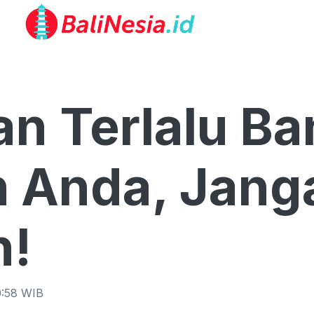
an Terlalu Ba
 Anda, Jang
n!
:58
WIB