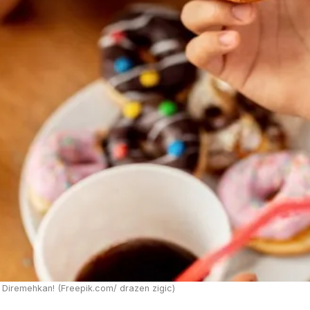
 Diremehkan! (Freepik.com/ drazen zigic)