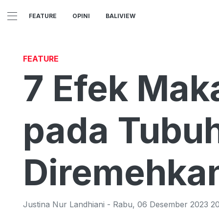
FEATURE
OPINI
BALIVIEW
FEATURE
7 Efek Mak
pada Tubuh
Diremehka
Justina Nur Landhiani
-
Rabu
,
06 Desember 2023 20