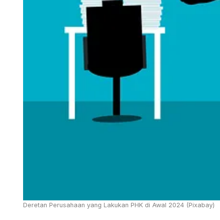
Deretan Perusahaan yang Lakukan PHK di Awal 2024 (Pixabay)