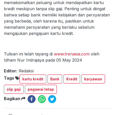
memaksimalkan peluang untuk mendapatkan kartu
kredit meskipun tanpa slip gaji. Penting untuk diingat
bahwa setiap bank memiliki kebijakan dan persyaratan
yang berbeda, oleh karena itu, pastikan untuk
memahami persyaratan yang berlaku sebelum
mengajukan pengajuan kartu kredit.
Tulisan ini telah tayang di
www.trenasia.com
oleh
Idham Nur Indrajaya pada 05 May 2024
Editor:
Redaksi
Tags
kartu kredit
Bank
Kredit
karyawan
slip gaji
pegawai tetap
Bagikan