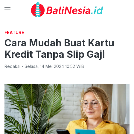
FEATURE
Cara Mudah Buat Kartu
Kredit Tanpa Slip Gaji
Redaksi
-
Selasa
,
14 Mei 2024 10:52
WIB