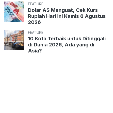
FEATURE
Dolar AS Menguat, Cek Kurs
Rupiah Hari Ini Kamis 6 Agustus
2026
FEATURE
10 Kota Terbaik untuk Ditinggali
di Dunia 2026, Ada yang di
Asia?