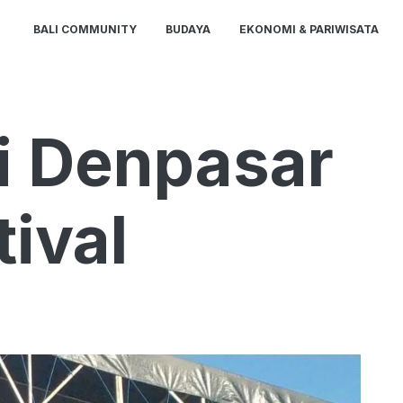
BALI COMMUNITY
BUDAYA
EKONOMI & PARIWISATA
i Denpasar
ival