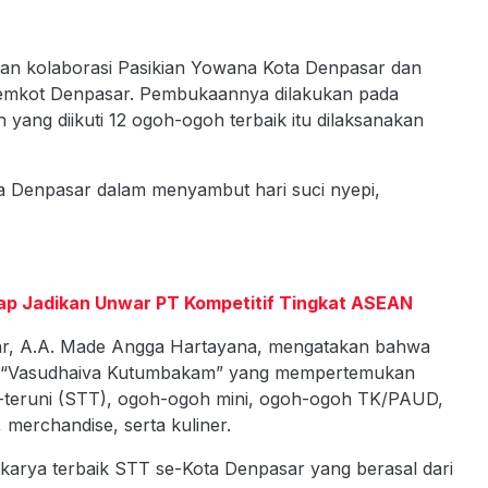
atan kolaborasi Pasikian Yowana Kota Denpasar dan
Pemkot Denpasar. Pembukaannya dilakukan pada
ang diikuti 12 ogoh-ogoh terbaik itu dilaksanakan
da Denpasar dalam menyambut hari suci nyepi,
 Siap Jadikan Unwar PT Kompetitif Tingkat ASEAN
sar, A.A. Made Angga Hartayana, mengatakan bahwa
rit “Vasudhaiva Kutumbakam” yang mempertemukan
a-teruni (STT), ogoh-ogoh mini, ogoh-ogoh TK/PAUD,
 merchandise, serta kuliner.
 karya terbaik STT se-Kota Denpasar yang berasal dari