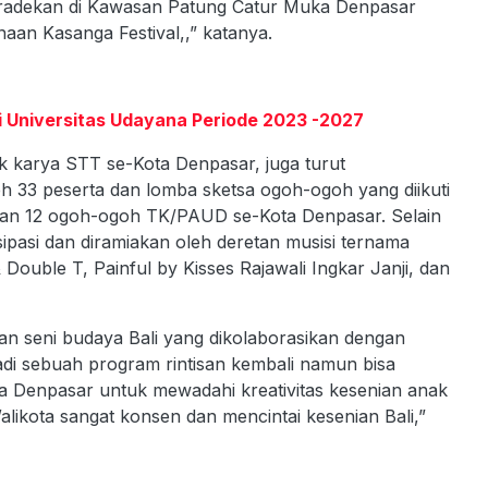
paradekan di Kawasan Patung Catur Muka Denpasar
naan Kasanga Festival,,” katanya.
i Universitas Udayana Periode 2023 -2027
ik karya STT se-Kota Denpasar, juga turut
h 33 peserta dan lomba sketsa ogoh-ogoh yang diikuti
ilan 12 ogoh-ogoh TK/PAUD se-Kota Denpasar. Selain
pasi dan diramiakan oleh deretan musisi ternama
 Double T, Painful by Kisses Rajawali Ingkar Janji, dan
an seni budaya Bali yang dikolaborasikan dengan
adi sebuah program rintisan kembali namun bisa
ta Denpasar untuk mewadahi kreativitas kesenian anak
ikota sangat konsen dan mencintai kesenian Bali,”