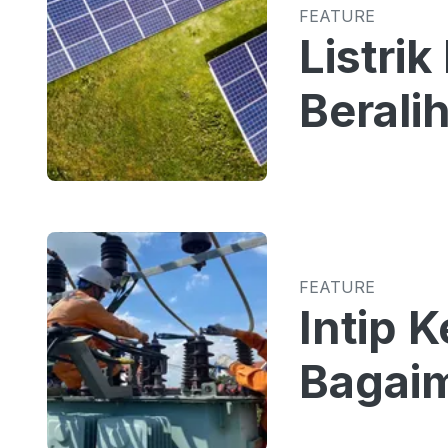
FEATURE
Listri
Berali
FEATURE
Intip 
Bagai