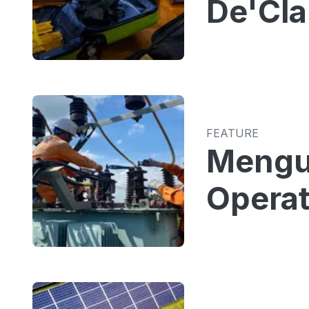
De'Cla
FEATURE
Mengu
Operat