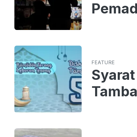
Pemada
FEATURE
Syarat
Tamba