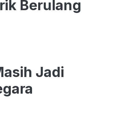
rik Berulang
asih Jadi
egara