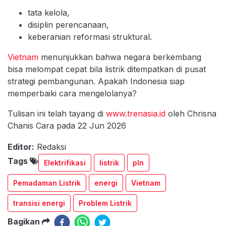
tata kelola,
disiplin perencanaan,
keberanian reformasi struktural.
Vietnam
menunjukkan bahwa negara berkembang
bisa melompat cepat bila listrik ditempatkan di pusat
strategi pembangunan. Apakah Indonesia siap
memperbaiki cara mengelolanya?
Tulisan ini telah tayang di
www.trenasia.id
oleh Chrisna
Chanis Cara pada 22 Jun 2026
Editor:
Redaksi
Tags
Elektrifikasi
listrik
pln
Pemadaman Listrik
energi
Vietnam
transisi energi
Problem Listrik
Bagikan