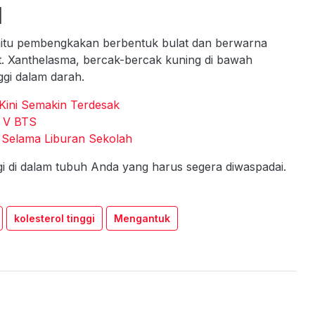
l
 yaitu pembengkakan berbentuk bulat dan berwarna
at. Xanthelasma, bercak-bercak kuning di bawah
ggi dalam darah.
 Kini Semakin Terdesak
i V BTS
k Selama Liburan Sekolah
ggi di dalam tubuh Anda yang harus segera diwaspadai.
kolesterol tinggi
Mengantuk