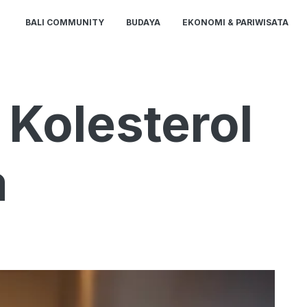
BALI COMMUNITY
BUDAYA
EKONOMI & PARIWISATA
 Kolesterol
a