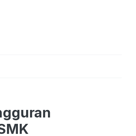
angguran
 SMK