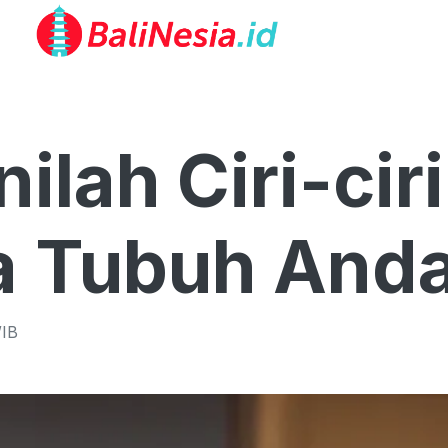
ilah Ciri-ciri
a Tubuh And
IB