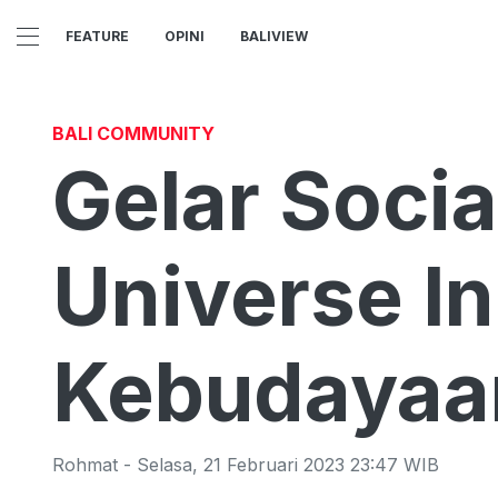
FEATURE
OPINI
BALIVIEW
BALI COMMUNITY
Gelar Socia
Universe I
Kebudayaan
Rohmat
-
Selasa
,
21 Februari 2023 23:47
WIB