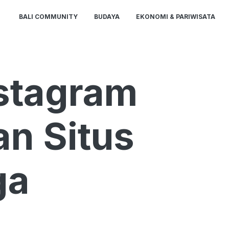
BALI COMMUNITY
BUDAYA
EKONOMI & PARIWISATA
stagram
n Situs
ga