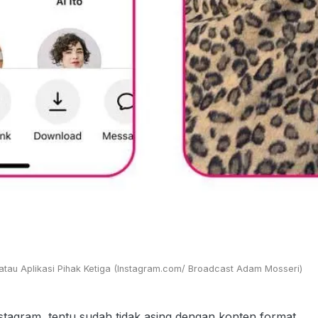
tau Aplikasi Pihak Ketiga (Instagram.com/ Broadcast Adam Mosseri)
agram, tentu sudah tidak asing dengan konten format