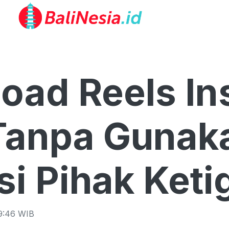
oad Reels In
anpa Gunaka
si Pihak Keti
9:46
WIB