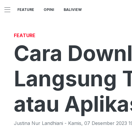
FEATURE
OPINI
BALIVIEW
FEATURE
Cara Downl
Langsung T
atau Aplika
Justina Nur Landhiani
-
Kamis
,
07 Desember 2023 1