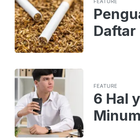
FEATURE
Pengua
Daftar
FEATURE
6 Hal 
Minum 