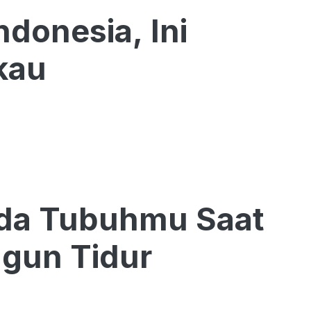
ndonesia, Ini
kau
ada Tubuhmu Saat
ngun Tidur