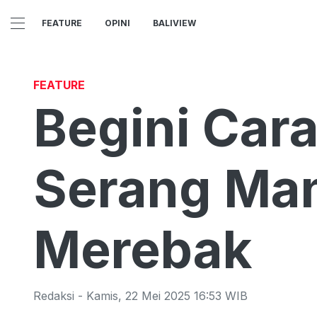
FEATURE
OPINI
BALIVIEW
FEATURE
Begini Car
Serang Man
Merebak
Redaksi
-
Kamis
,
22 Mei 2025 16:53
WIB