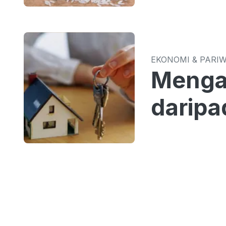
EKONOMI & PARI
Mengap
daripa