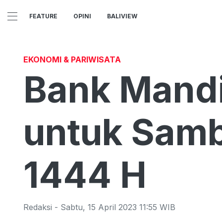
FEATURE
OPINI
BALIVIEW
EKONOMI & PARIWISATA
Bank Mandir
untuk Sambu
1444 H
Redaksi
-
Sabtu
,
15 April 2023 11:55
WIB