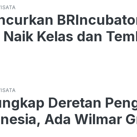
WISATA
ncurkan BRIncubato
Naik Kelas dan Tem
WISATA
gkap Deretan Pengu
onesia, Ada Wilmar 