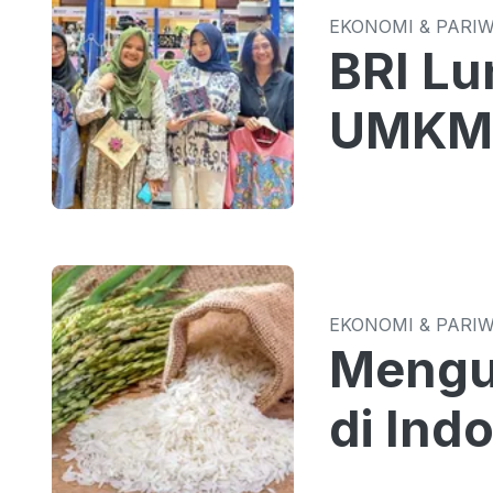
EKONOMI & PARI
BRI Lu
UMKM 
EKONOMI & PARI
Mengun
di Ind