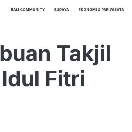
BALI COMMUNITY
BUDAYA
EKONOMI & PARIWISATA
buan Takjil
dul Fitri