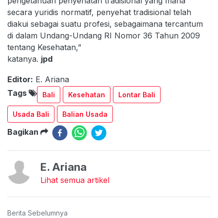
pengetahuan penyehatan tradisional yang mana
secara yuridis normatif, penyehat tradisional telah
diakui sebagai suatu profesi, sebagaimana tercantum
di dalam Undang-Undang RI Nomor 36 Tahun 2009
tentang Kesehatan,”
katanya.
jpd
Editor:
E. Ariana
Tags
Bali
Kesehatan
Lontar Bali
Usada Bali
Balian Usada
Bagikan
E. Ariana
Lihat semua artikel
Berita Sebelumnya