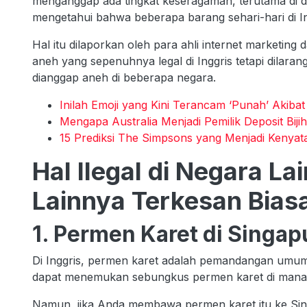
menganggap ada tingkat keseragaman, terutama di d
mengetahui bahwa beberapa barang sehari-hari di Ing
Hal itu dilaporkan oleh para ahli internet marketi
aneh yang sepenuhnya legal di Inggris tetapi dilaran
dianggap aneh di beberapa negara.
Inilah Emoji yang Kini Terancam ‘Punah’ Akiba
Mengapa Australia Menjadi Pemilik Deposit Biji
15 Prediksi The Simpsons yang Menjadi Kenya
Hal Ilegal di Negara La
Lainnya Terkesan Bias
1. Permen Karet di Singap
Di Inggris, permen karet adalah pemandangan umum.
dapat menemukan sebungkus permen karet di mana
Namun, jika Anda membawa permen karet itu ke Sin