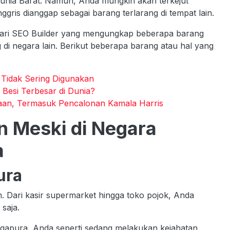
unia Barat. Namun, Anda mungkin akan terkejut
gris dianggap sebagai barang terlarang di tempat lain.
ng dari SEO Builder yang mengungkap beberapa barang
g di negara lain. Berikut beberapa barang atau hal yang
t Tidak Sering Digunakan
h Besi Terbesar di Dunia?
taan, Termasuk Pencalonan Kamala Harris
in Meski di Negara
a
ura
 Dari kasir supermarket hingga toko pojok, Anda
 saja.
gapura, Anda seperti sedang melakukan kejahatan.