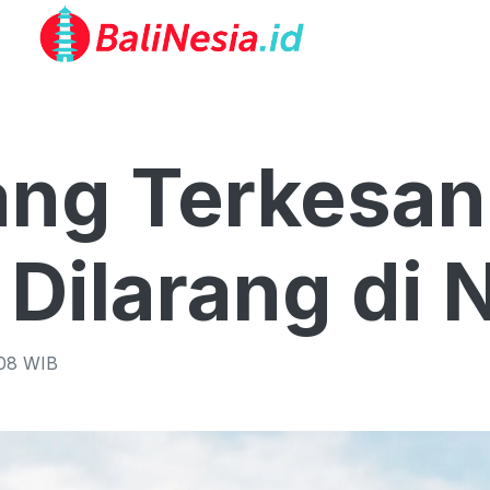
ang Terkesan 
 Dilarang di 
08
WIB