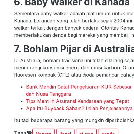
6. Baby Walker di Kanada
Sementara baby walker adalah alat umum untuk memban
Kanada. Larangan yang telah berlaku sejak 2004 in
walker terkait dengan banyak cedera. Otoritas Kana
memberlakukan denda bagi mereka yang membeli, me
7. Bohlam Pijar di Australi
Di Australia, bohlam tradisional ini telah dilarang s
mengurangi konsumsi energi dan emisi karbon. Ora
fluoresen kompak (CFL) atau dioda pemancar cahay
Bank Mandiri Catat Pengeluaran KUR Sebesar Rp
dan Nusa Tenggara
Tips Memilih Asuransi Kendaraan yang Tepat
Apa Itu Buyback Saham? Inilah Penjelasannya
Itu tadi beberapa barang yang mungkin diperbolehkan d
Tags
Negara
Ilegal
aturan
benda