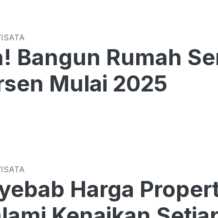
WISATA
 Bangun Rumah Send
rsen Mulai 2025
WISATA
yebab Harga Propert
ami Kenaikan Setia