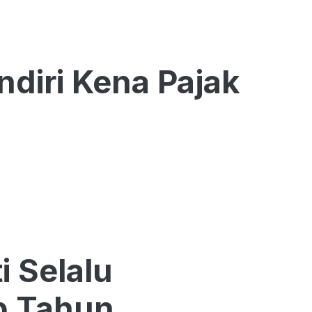
iri Kena Pajak
i Selalu
p Tahun