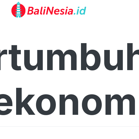
rtumbu
ekonom