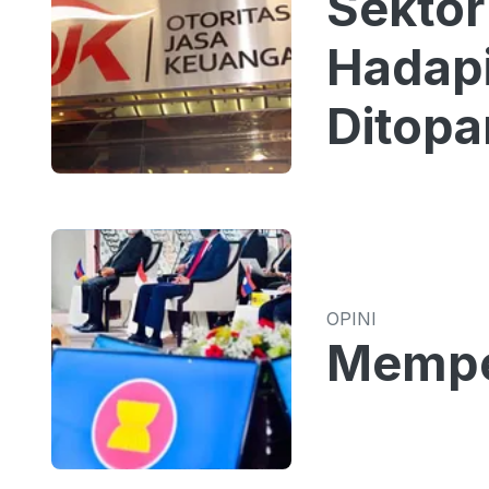
Sektor
Hadapi
Ditopa
Memad
OPINI
Mempe