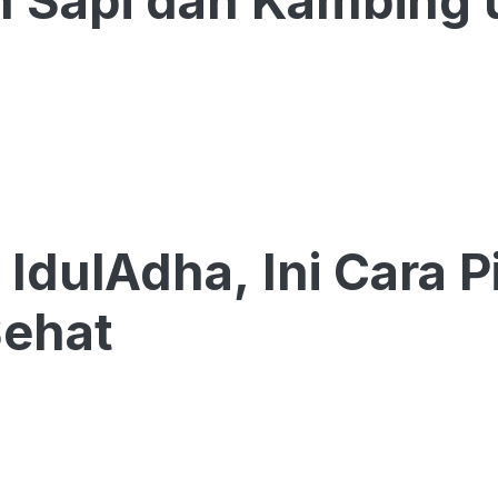
 Sapi dan Kambing 
 IdulAdha, Ini Cara 
Sehat