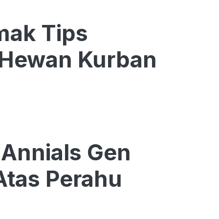
mak Tips
 Hewan Kurban
LAnnials Gen
Atas Perahu