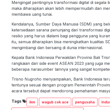
Mengingat pentingnya transformasi digital di segala l
maka diharapkan akan lebih mempermudah dan memp
membawa uang tunai.
Kendalanya, Sumber Daya Manusia (SDM) yang belum 
ketersediaan sarana penunjang dari transformasi dig
resiko yang harus dialami bagi pengguna yang kur
itu, semua diharapkan bisa meningkatkan kualitas 
mengimbangi dan bersaing di dunia internasional.
Kepala Bank Indonesia Perwakilan Provinsi Bali Tr
rangkaian dari side event ASEAN 2023 yang juga m
beberapa narasumber lainnya yang sangat kompete
Trisno Nugroho menyampaikan, Bank Indonesia terus 
tentunya sesuai dengan program Pemerintah Provinsi 
acara tersebut dapat mendorong pemahaman masyara
Tags
ikm
wagub cok ace
pengusaha
Indu