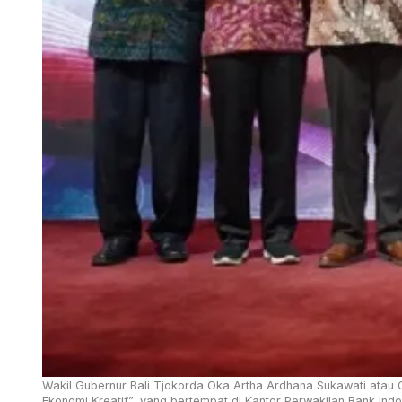
Wakil Gubernur Bali Tjokorda Oka Artha Ardhana Sukawati atau C
Ekonomi Kreatif”, yang bertempat di Kantor Perwakilan Bank Ind