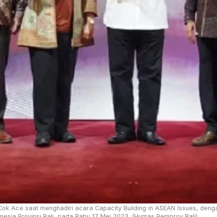
ok Ace saat menghadiri acara Capacity Building in ASEAN Issues, dengan
onesia Provinsi Bali, pada Rabu 17 Mei 2023. (Humas Pemprov Bali)