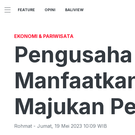
FEATURE
OPINI
BALIVIEW
EKONOMI & PARIWISATA
Pengusaha 
Manfaatkan 
Majukan P
Rohmat
-
Jumat
,
19 Mei 2023 10:09
WIB