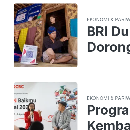
EKONOMI & PARI
BRI Du
Dorong
EKONOMI & PARI
Progr
Kemba