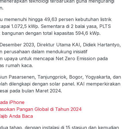
m menerapkan teknologi terbarukan guna mengurangi
n.
tu memenuhi hingga 49,63 persen kebutuhan listrik
apai 1.072,5 kWp. Sementara di 2 balai yasa, PLTS
rik bangunan dengan total kapasitas 594,6 kWp.
28 Desember 2023, Direktur Utama KAI, Didiek Hartantyo,
 perusahaan dalam mendukung inisiatif
am upaya untuk mencapai Net Zero Emission pada
as rumah kaca.
tasiun Pasarsenen, Tanjungpriok, Bogor, Yogyakarta, dan
telah dilengkapi dengan solar panel. KAI memperkirakan
esai pada bulan Maret 2024.
ada iPhone
asokan Pangan Global di Tahun 2024
ajib Anda Baca
dua tahap, dengan instalasi di 15 stasiun dan kemudian