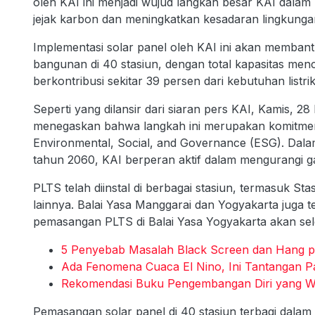
oleh KAI ini menjadi wujud langkah besar KAI dala
jejak karbon dan meningkatkan kesadaran lingkunga
Implementasi solar panel oleh KAI ini akan memban
bangunan di 40 stasiun, dengan total kapasitas menc
berkontribusi sekitar 39 persen dari kebutuhan list
Seperti yang dilansir dari siaran pers KAI, Kamis, 
menegaskan bahwa langkah ini merupakan komitmen
Environmental, Social, and Governance (ESG). Dal
tahun 2060, KAI berperan aktif dalam mengurangi g
PLTS telah diinstal di berbagai stasiun, termasuk S
lainnya. Balai Yasa Manggarai dan Yogyakarta juga 
pemasangan PLTS di Balai Yasa Yogyakarta akan sel
5 Penyebab Masalah Black Screen dan Hang p
Ada Fenomena Cuaca El Nino, Ini Tantangan P
Rekomendasi Buku Pengembangan Diri yang W
Pemasangan solar panel di 40 stasiun terbagi dalam 