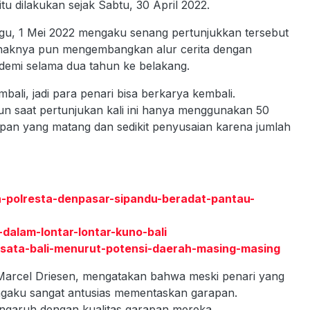
tu dilakukan sejak Sabtu, 30 April 2022.
ggu, 1 Mei 2022 mengaku senang pertunjukkan tersebut
ihaknya pun mengembangkan alur cerita dengan
demi selama dua tahun ke belakang.
bali, jadi para penari bisa berkarya kembali.
n saat pertunjukan kali ini hanya menggunakan 50
iapan yang matang dan sedikit penyusaian karena jumlah
an-polresta-denpasar-sipandu-beradat-pantau-
dalam-lontar-lontar-kuno-bali
iwisata-bali-menurut-potensi-daerah-masing-masing
Marcel Driesen, mengatakan bahwa meski penari yang
ngaku sangat antusias mementaskan garapan.
engaruh dengan kualitas garapan mereka.