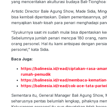
yang menceritakan akulturasi budaya Bali-Tionghoa i
Artistic Director Bale Agung Show, Made Sidia, Min
bisa kembali dipentaskan. Dalam pementasannya, p
menyajikan kisah-kisah para penari menghadapi pan
“Syukurnya saat ini sudah mulai bisa dipentaskan kem
Sebelumnya jumlah penari mencpai 180 orang, namu
orang personel. Hal itu kami antisipasi dengan pers
personel,” kata Sidia.
Baca Juga:
https://balinesia.id/read/ciptakan-rasa-am
rumah-pemudik
https://balinesia.id/read/membaca-kematian-
https://balinesia.id/read/cok-ace-tata-par
Sementara itu, General Manager Bali Agung Show, 
seharusnya pentas belumlah lengkap, pihaknya me
Kekurangan personel itu pun dinyatakan tidak berp