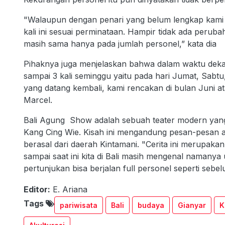
"Walaupun dengan penari yang belum lengkap kam
kali ini sesuai perminataan. Hampir tidak ada perubah
masih sama hanya pada jumlah personel,” kata dia
Pihaknya juga menjelaskan bahwa dalam waktu dekat
sampai 3 kali seminggu yaitu pada hari Jumat, Sab
yang datang kembali, kami rencakan di bulan Juni at
Marcel.
Bali Agung Show adalah sebuah teater modern yang 
Kang Cing Wie. Kisah ini mengandung pesan-pesan a
berasal dari daerah Kintamani. "Cerita ini merupaka
sampai saat ini kita di Bali masih mengenal namany
pertunjukan bisa berjalan full personel seperti seb
Editor:
E. Ariana
Tags
pariwisata
Bali
budaya
Gianyar
K