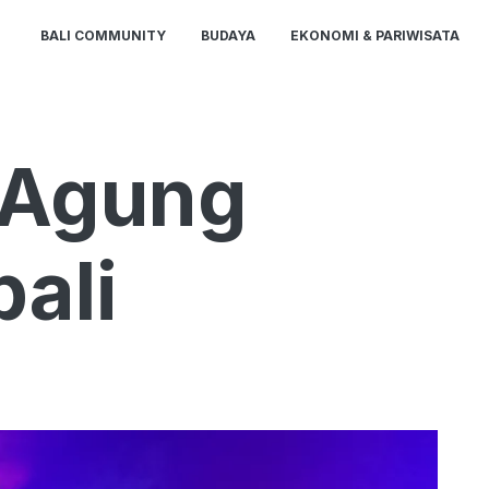
BALI COMMUNITY
BUDAYA
EKONOMI & PARIWISATA
i Agung
ali