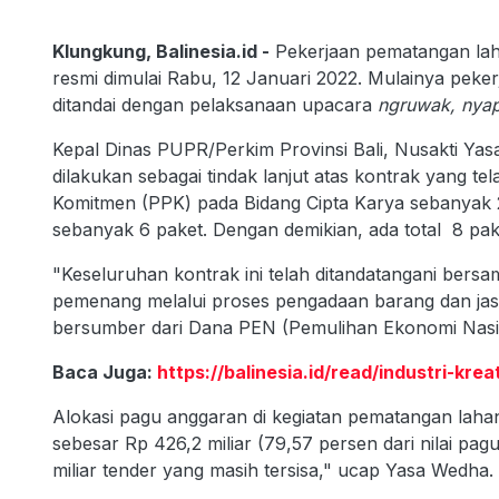
Klungkung, Balinesia.id -
Pekerjaan pematangan laha
resmi dimulai Rabu, 12 Januari 2022. Mulainya peke
ditandai dengan pelaksanaan upacara
ngruwak, nya
Kepal Dinas PUPR/Perkim Provinsi Bali, Nusakti Ya
dilakukan sebagai tindak lanjut atas kontrak yang t
Komitmen (PPK) pada Bidang Cipta Karya sebanyak 
sebanyak 6 paket. Dengan demikian, ada total 8 pak
"Keseluruhan kontrak ini telah ditandatangani bersa
pemenang melalui proses pengadaan barang dan ja
bersumber dari Dana PEN (Pemulihan Ekonomi Nasion
Baca Juga:
https://balinesia.id/read/industri-kr
Alokasi pagu anggaran di kegiatan pematangan lahan 
sebesar Rp 426,2 miliar (79,57 persen dari nilai pag
miliar tender yang masih tersisa," ucap Yasa Wedha.