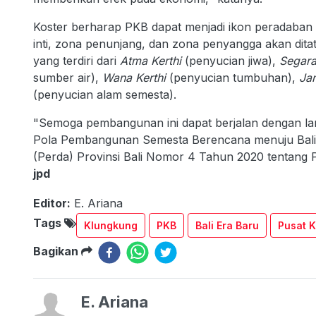
Koster berharap PKB dapat menjadi ikon peradaban b
inti, zona penunjang, dan zona penyangga akan dita
yang terdiri dari
Atma Kerthi
(penyucian jiwa),
Segara
sumber air),
Wana Kerthi
(penyucian tumbuhan),
Jan
(penyucian alam semesta).
"Semoga pembangunan ini dapat berjalan dengan lanc
Pola Pembangunan Semesta Berencana menuju Bali 
(Perda) Provinsi Bali Nomor 4 Tahun 2020 tentang 
jpd
Editor:
E. Ariana
Tags
Klungkung
PKB
Bali Era Baru
Pusat 
Bagikan
E. Ariana