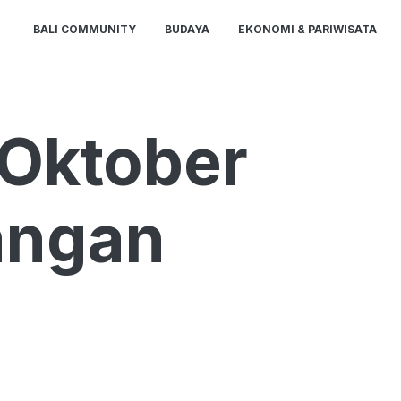
BALI COMMUNITY
BUDAYA
EKONOMI & PARIWISATA
 Oktober
angan