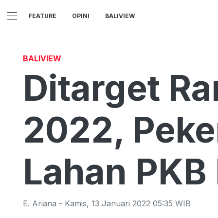
FEATURE
OPINI
BALIVIEW
BALIVIEW
Ditarget R
2022, Peke
Lahan PKB 
E. Ariana
-
Kamis
,
13 Januari 2022 05:35
WIB