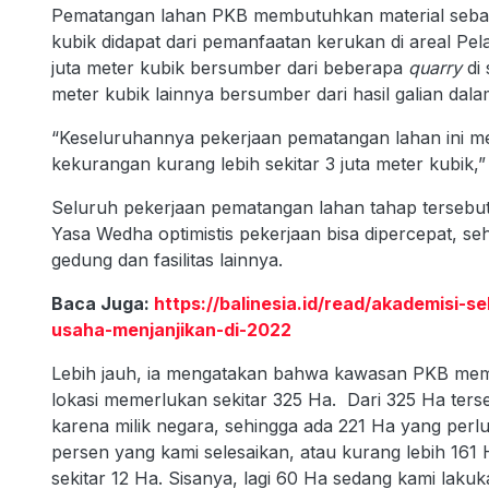
Pematangan lahan PKB membutuhkan material sebany
kubik didapat dari pemanfaatan kerukan di areal Pe
juta meter kubik bersumber dari beberapa
quarry
di
meter kubik lainnya bersumber dari hasil galian dal
“Keseluruhannya pekerjaan pematangan lahan ini me
kekurangan kurang lebih sekitar 3 juta meter kubik,”
Seluruh pekerjaan pematangan lahan tahap terseb
Yasa Wedha optimistis pekerjaan bisa dipercepat, se
gedung dan fasilitas lainnya.
Baca Juga:
https://balinesia.id/read/akademisi-s
usaha-menjanjikan-di-2022
Lebih jauh, ia mengatakan bahwa kawasan PKB mem
lokasi memerlukan sekitar 325 Ha. Dari 325 Ha terse
karena milik negara, sehingga ada 221 Ha yang perlu
persen yang kami selesaikan, atau kurang lebih 161 H
sekitar 12 Ha. Sisanya, lagi 60 Ha sedang kami laku