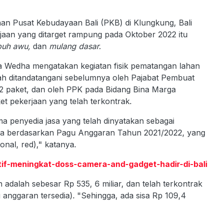
n Pusat Kebudayaan Bali (PKB) di Klungkung, Bali
rjaan yang ditarget rampung pada Oktober 2022 itu
puh awu,
dan
mulang dasar.
sa Wedha mengatakan kegiatan fisik pematangan lahan
elah ditandatangani sebelumnya oleh Pajabat Pembuat
2 paket, dan oleh PPK pada Bidang Bina Marga
et pekerjaan yang telah terkontrak.
ma penyedia jasa yang telah dinyatakan sebagai
sa berdasarkan Pagu Anggaran Tahun 2021/2022, yang
al, red)," katanya.
eatif-meningkat-doss-camera-and-gadget-hadir-di-bali
adalah sebesar Rp 535, 6 miliar, dan telah terkontrak
u anggaran tersedia). "Sehingga, ada sisa Rp 109,4