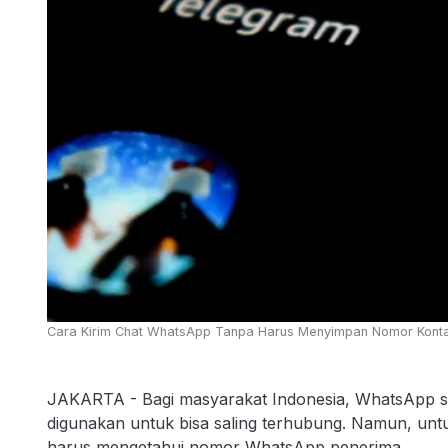
Cara Kirim Chat WhatsApp Tanpa Harus Menyimpan Nomor Kontak 
JAKARTA - Bagi masyarakat Indonesia, WhatsApp su
digunakan untuk bisa saling terhubung. Namun, u
harus mengetahui nomor WhatsApp penerima.