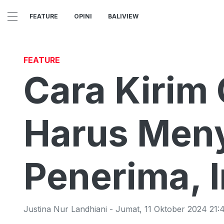
FEATURE
OPINI
BALIVIEW
FEATURE
Cara Kirim
Harus Men
Penerima, I
Justina Nur Landhiani
-
Jumat
,
11 Oktober 2024 21: