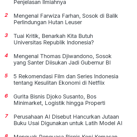
Penjelasan Ilmiahnya
2
Mengenal Farwiza Farhan, Sosok di Balik
Perlindungan Hutan Leuser
3
Tuai Kritik, Benarkah Kita Butuh
Universitas Republik Indonesia?
4
Mengenal Thomas Djiwandono, Sosok
yang Santer Diisukan Jadi Gubernur BI
5
5 Rekomendasi Film dan Series Indonesia
tentang Kesulitan Ekonomi di Netflix
6
Gurita Bisnis Djoko Susanto, Bos
Minimarket, Logistik hingga Properti
7
Perusahaan AI Disebut Hancurkan Jutaan
Buku Usai Digunakan untuk Latih Model AI
8
Menguak Penguasa Bisnis Kopi Kemasan