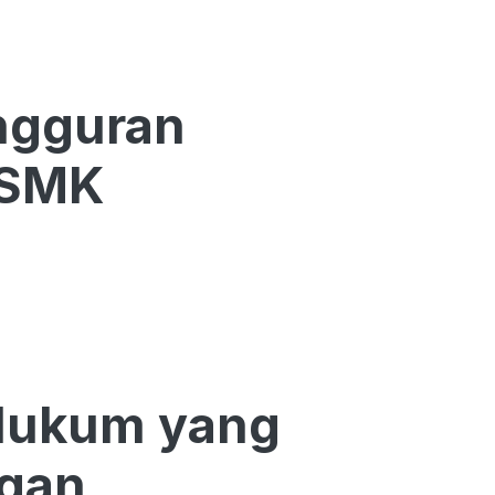
angguran
 SMK
 Hukum yang
ngan