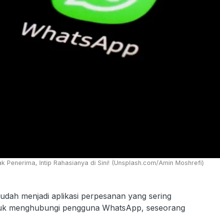
Penerima, Intip Rahasianya di Sini! (Unsplash.com/Amin Moshrefi)
dah menjadi aplikasi perpesanan yang sering
ntuk menghubungi pengguna WhatsApp, seseorang