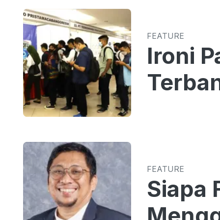
FEATURE
Ironi 
Terban
FEATURE
Siapa 
Mengg