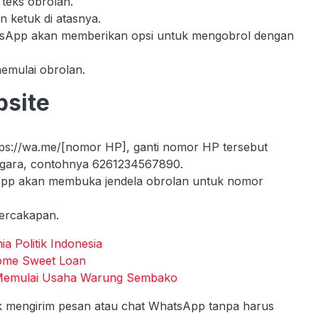
 teks obrolan.
n ketuk di atasnya.
atsApp akan memberikan opsi untuk mengobrol dengan
memulai obrolan.
site
https://wa.me/[nomor HP], ganti nomor HP tersebut
egara, contohnya 6261234567890.
sApp akan membuka jendela obrolan untuk nomor
percakapan.
a Politik Indonesia
Home Sweet Loan
s Memulai Usaha Warung Sembako
uk mengirim pesan atau chat WhatsApp tanpa harus