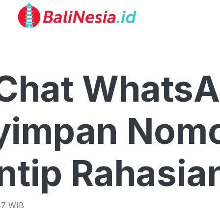
 Chat Whats
yimpan Nomo
ntip Rahasian
47
WIB