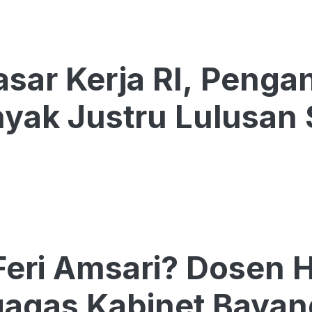
Pasar Kerja RI, Peng
yak Justru Lulusan
Feri Amsari? Dosen
agas Kabinet Baya