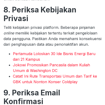
8. Periksa Kebijakan
Privasi
Teliti kebijakan privasi platform. Beberapa pinjaman
online
memiliki kebijakan tertentu terkait pengelolaan
data pengguna. Pastikan Anda memahami konsekuensi
dari penghapusan data atau penonaktifan akun.
Pertamuda Loloskan 30 Ide Bisnis Energi Baru
dari 21 Kampus
Jokowi Promosikan Pancasila dalam Kuliah
Umum di Washington DC
Catat! Ini Rute Transportasi Umum dan Tarif ke
GBK untuk Nonton Konser Coldplay
9. Periksa Email
Konfirmasi