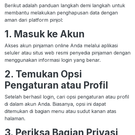
Berikut adalah panduan langkah demi langkah untuk
membantu melakukan penghapusan data dengan
aman dari platform pinjol:
1. Masuk ke Akun
Akses akun pinjaman online Anda melalui aplikasi
seluler atau situs web resmi penyedia pinjaman dengan
menggunakan informasi login yang benar.
2. Temukan Opsi
Pengaturan atau Profil
Setelah berhasil login, cari opsi pengaturan atau profil
di dalam akun Anda. Biasanya, opsi ini dapat
ditemukan di bagian menu atau sudut kanan atas
halaman.
3. Periksa Bagian Privasi