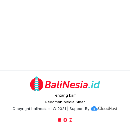
Tentang kami
Pedoman Media Siber
Copyright
balinesia.id
© 2021 | Support By