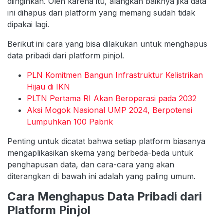
diinginkan. Oleh karena itu, alangkah baiknya jika data
ini dihapus dari platform yang memang sudah tidak
dipakai lagi.
Berikut ini cara yang bisa dilakukan untuk menghapus
data pribadi dari platform pinjol.
PLN Komitmen Bangun Infrastruktur Kelistrikan
Hijau di IKN
PLTN Pertama RI Akan Beroperasi pada 2032
Aksi Mogok Nasional UMP 2024, Berpotensi
Lumpuhkan 100 Pabrik
Penting untuk dicatat bahwa setiap platform biasanya
mengaplikasikan skema yang berbeda-beda untuk
penghapusan data, dan cara-cara yang akan
diterangkan di bawah ini adalah yang paling umum.
Cara Menghapus Data Pribadi dari
Platform Pinjol