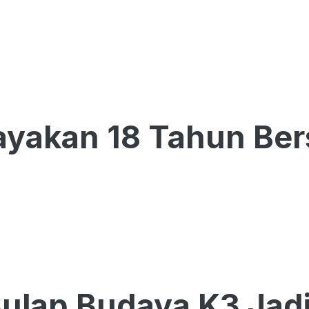
ayakan 18 Tahun B
ulap Budaya K3 Jadi