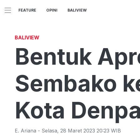
FEATURE
OPINI
BALIVIEW
BALIVIEW
Bentuk Apre
Sembako k
Kota Denpa
E. Ariana
-
Selasa
,
28 Maret 2023 20:23
WIB