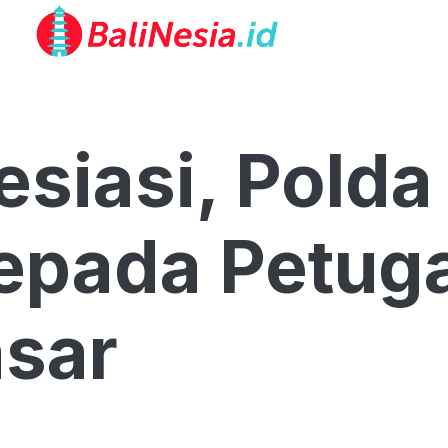
siasi, Polda 
epada Petug
sar