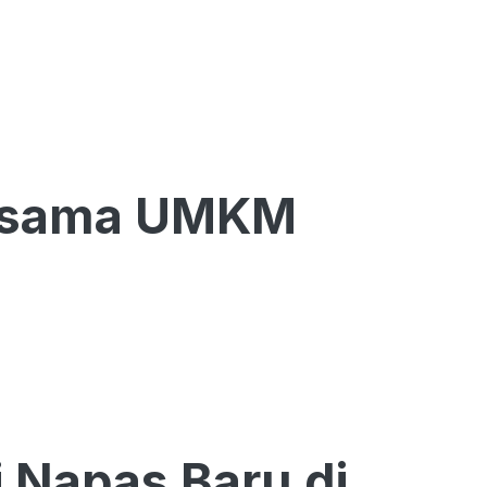
ersama UMKM
 Napas Baru di