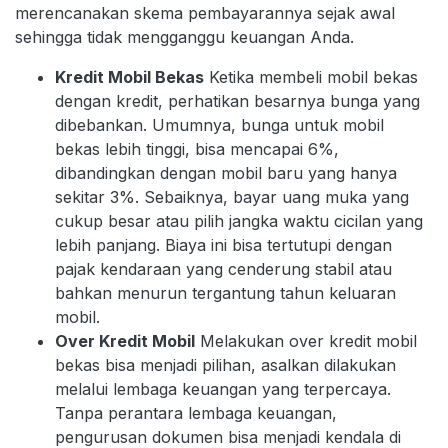
merencanakan skema pembayarannya sejak awal
sehingga tidak mengganggu keuangan Anda.
Kredit Mobil Bekas
Ketika membeli mobil bekas
dengan kredit, perhatikan besarnya bunga yang
dibebankan. Umumnya, bunga untuk mobil
bekas lebih tinggi, bisa mencapai 6%,
dibandingkan dengan mobil baru yang hanya
sekitar 3%. Sebaiknya, bayar uang muka yang
cukup besar atau pilih jangka waktu cicilan yang
lebih panjang. Biaya ini bisa tertutupi dengan
pajak kendaraan yang cenderung stabil atau
bahkan menurun tergantung tahun keluaran
mobil.
Over Kredit Mobil
Melakukan over kredit mobil
bekas bisa menjadi pilihan, asalkan dilakukan
melalui lembaga keuangan yang terpercaya.
Tanpa perantara lembaga keuangan,
pengurusan dokumen bisa menjadi kendala di