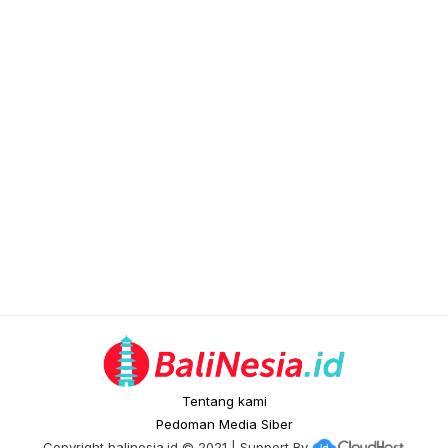
Tentang kami
Pedoman Media Siber
Copyright
balinesia.id
© 2021 | Support By