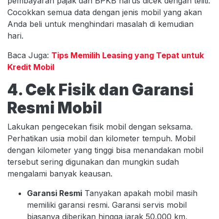
pembayaran pajak dan BPKB harus dicek dengan teliti.
Cocokkan semua data dengan jenis mobil yang akan
Anda beli untuk menghindari masalah di kemudian
hari.
Baca Juga:
Tips Memilih Leasing yang Tepat untuk
Kredit Mobil
4. Cek Fisik dan Garansi
Resmi Mobil
Lakukan pengecekan fisik mobil dengan seksama.
Perhatikan usia mobil dan kilometer tempuh. Mobil
dengan kilometer yang tinggi bisa menandakan mobil
tersebut sering digunakan dan mungkin sudah
mengalami banyak keausan.
Garansi Resmi
Tanyakan apakah mobil masih
memiliki garansi resmi. Garansi servis mobil
biasanya diberikan hingga jarak 50.000 km,