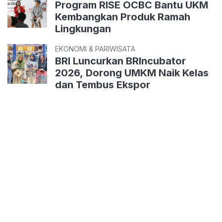
Program RISE OCBC Bantu UKM
Kembangkan Produk Ramah
Lingkungan
EKONOMI & PARIWISATA
BRI Luncurkan BRIncubator
2026, Dorong UMKM Naik Kelas
dan Tembus Ekspor