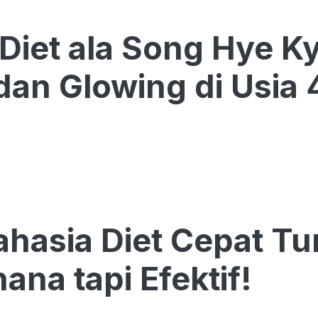
 Diet ala Song Hye K
an Glowing di Usia
ahasia Diet Cepat Tu
ana tapi Efektif!