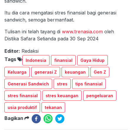
sandwich.
Itu dia cara mengatasi stres finansial bagi generasi
sandwich, semoga bermanfaat.
Tulisan ini telah tayang di
www.trenasia.com
oleh
Distika Safara Setianda pada 30 Sep 2024
Editor:
Redaksi
Tags
Indonesia
finansial
Gaya Hidup
Keluarga
generasi Z
keuangan
Gen Z
Generasi Sandwich
stres
tips finansial
stres finansial
stres keuangan
pengeluaran
usia produktif
tekanan
Bagikan