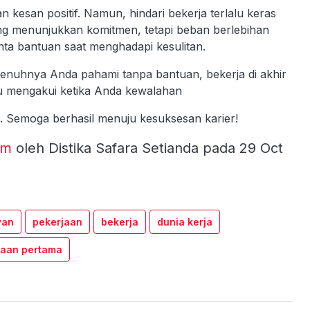
kesan positif. Namun, hindari bekerja terlalu keras
ng menunjukkan komitmen, tetapi beban berlebihan
ta bantuan saat menghadapi kesulitan.
penuhnya Anda pahami tanpa bantuan, bekerja di akhir
au mengakui ketika Anda kewalahan
Z. Semoga berhasil menuju kesuksesan karier!
om
oleh Distika Safara Setianda pada 29 Oct
wan
pekerjaan
bekerja
dunia kerja
jaan pertama