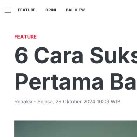
FEATURE
OPINI
BALIVIEW
FEATURE
6 Cara Suk
Pertama Ba
Redaksi
-
Selasa
,
29 Oktober 2024 16:03
WIB