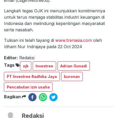
email (
cs@investree.id
).
Langkah tegas OJK ini menunjukkan komitmennya
untuk terus menjaga stabilitas industri keuangan di
Indonesia dan melindungi kepentingan masyarakat
serta nasabah.
Tulisan ini telah tayang di
www.trenasia.com
oleh
Idham Nur Indrajaya pada 22 Oct 2024
Editor:
Redaksi
Tags
ojk
Investree
Adrian Gunadi
PT Investree Radhika Jaya
buronan
Pencabutan izin usaha
Bagikan
Redaksi