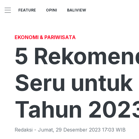
FEATURE
OPINI
BALIVIEW
EKONOMI & PARIWISATA
5 Rekomend
Seru untuk 
Tahun 202
Redaksi
-
Jumat
,
29 Desember 2023 17:03
WIB