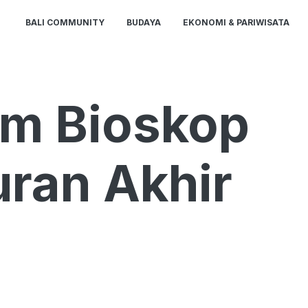
BALI COMMUNITY
BUDAYA
EKONOMI & PARIWISATA
lm Bioskop
uran Akhir