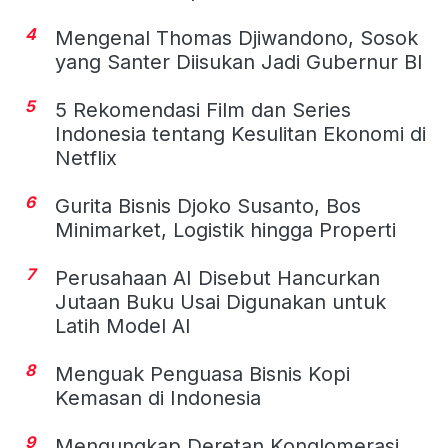
4
Mengenal Thomas Djiwandono, Sosok
yang Santer Diisukan Jadi Gubernur BI
5
5 Rekomendasi Film dan Series
Indonesia tentang Kesulitan Ekonomi di
Netflix
6
Gurita Bisnis Djoko Susanto, Bos
Minimarket, Logistik hingga Properti
7
Perusahaan AI Disebut Hancurkan
Jutaan Buku Usai Digunakan untuk
Latih Model AI
8
Menguak Penguasa Bisnis Kopi
Kemasan di Indonesia
9
Mengungkap Deretan Konglomerasi