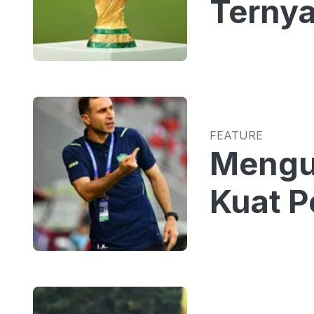
Ternya
FEATURE
Mengua
Kuat P