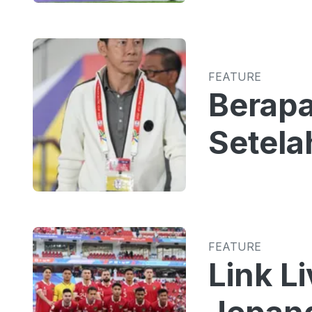
FEATURE
Berapa
Setela
FEATURE
Link L