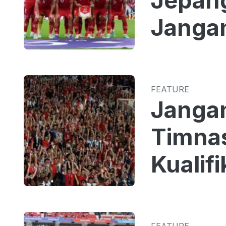
Jepang
Jangan
FEATURE
Jangan
Timnas
Kualifi
FEATURE