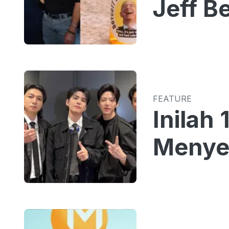
Jeff B
FEATURE
Inilah
Menye