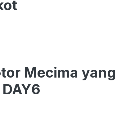
kot
motor Mecima yang
r DAY6