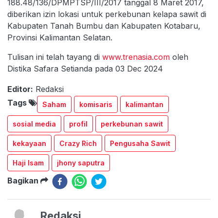
188.48/136/DPMPTSP/III/2017 tanggal 8 Maret 2017,
diberikan izin lokasi untuk perkebunan kelapa sawit di
Kabupaten Tanah Bumbu dan Kabupaten Kotabaru,
Provinsi Kalimantan Selatan.
Tulisan ini telah tayang di
www.trenasia.com
oleh
Distika Safara Setianda pada 03 Dec 2024
Editor:
Redaksi
Tags
Saham
komisaris
kalimantan
sosial media
profil
perkebunan sawit
kekayaan
Crazy Rich
Pengusaha Sawit
Haji Isam
jhony saputra
Bagikan
Redaksi