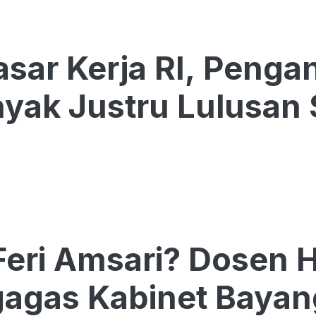
Pasar Kerja RI, Peng
yak Justru Lulusan
Feri Amsari? Dosen
agas Kabinet Baya