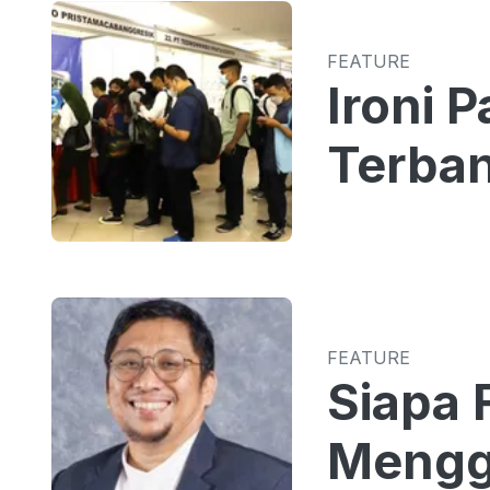
FEATURE
Ironi 
Terban
FEATURE
Siapa 
Mengg