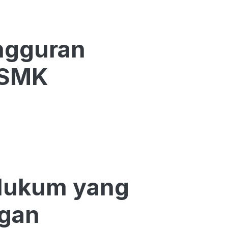
angguran
 SMK
 Hukum yang
ngan