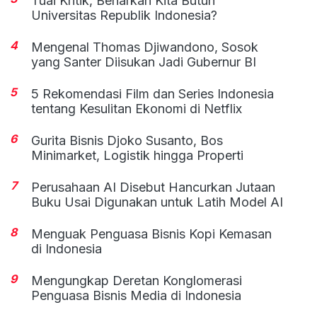
Tuai Kritik, Benarkah Kita Butuh
Universitas Republik Indonesia?
4
Mengenal Thomas Djiwandono, Sosok
yang Santer Diisukan Jadi Gubernur BI
5
5 Rekomendasi Film dan Series Indonesia
tentang Kesulitan Ekonomi di Netflix
6
Gurita Bisnis Djoko Susanto, Bos
Minimarket, Logistik hingga Properti
7
Perusahaan AI Disebut Hancurkan Jutaan
Buku Usai Digunakan untuk Latih Model AI
8
Menguak Penguasa Bisnis Kopi Kemasan
di Indonesia
9
Mengungkap Deretan Konglomerasi
Penguasa Bisnis Media di Indonesia