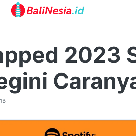
apped 2023 
egini Carany
IB