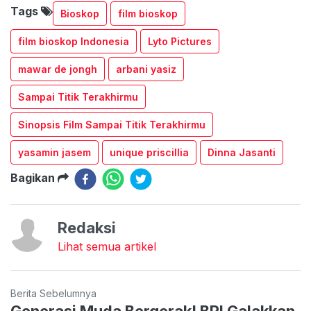
Tags
Bioskop
film bioskop
film bioskop Indonesia
Lyto Pictures
mawar de jongh
arbani yasiz
Sampai Titik Terakhirmu
Sinopsis Film Sampai Titik Terakhirmu
yasamin jasem
unique priscillia
Dinna Jasanti
Bagikan
Redaksi
Lihat semua artikel
Berita Sebelumnya