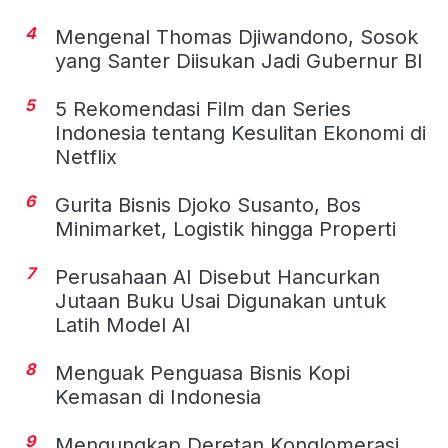
4
Mengenal Thomas Djiwandono, Sosok
yang Santer Diisukan Jadi Gubernur BI
5
5 Rekomendasi Film dan Series
Indonesia tentang Kesulitan Ekonomi di
Netflix
6
Gurita Bisnis Djoko Susanto, Bos
Minimarket, Logistik hingga Properti
7
Perusahaan AI Disebut Hancurkan
Jutaan Buku Usai Digunakan untuk
Latih Model AI
8
Menguak Penguasa Bisnis Kopi
Kemasan di Indonesia
9
Mengungkap Deretan Konglomerasi