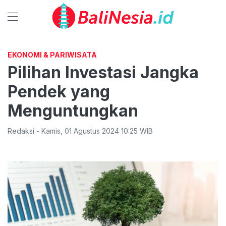
EKONOMI & PARIWISATA
Pilihan Investasi Jangka
Pendek yang
Menguntungkan
Redaksi
-
Kamis
,
01 Agustus 2024 10:25
WIB