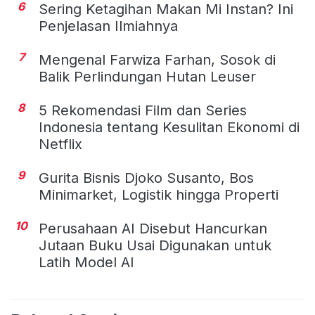
6
Sering Ketagihan Makan Mi Instan? Ini
Penjelasan Ilmiahnya
7
Mengenal Farwiza Farhan, Sosok di
Balik Perlindungan Hutan Leuser
8
5 Rekomendasi Film dan Series
Indonesia tentang Kesulitan Ekonomi di
Netflix
9
Gurita Bisnis Djoko Susanto, Bos
Minimarket, Logistik hingga Properti
10
Perusahaan AI Disebut Hancurkan
Jutaan Buku Usai Digunakan untuk
Latih Model AI