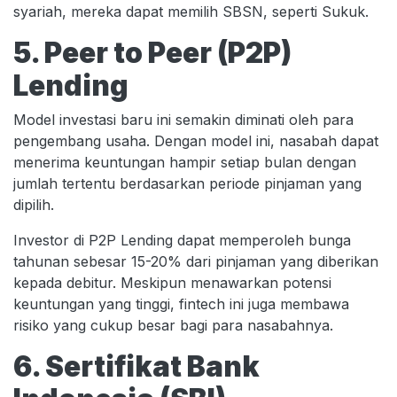
syariah, mereka dapat memilih SBSN, seperti Sukuk.
5. Peer to Peer (P2P)
Lending
Model investasi baru ini semakin diminati oleh para
pengembang usaha. Dengan model ini, nasabah dapat
menerima keuntungan hampir setiap bulan dengan
jumlah tertentu berdasarkan periode pinjaman yang
dipilih.
Investor di P2P Lending dapat memperoleh bunga
tahunan sebesar 15-20% dari pinjaman yang diberikan
kepada debitur. Meskipun menawarkan potensi
keuntungan yang tinggi, fintech ini juga membawa
risiko yang cukup besar bagi para nasabahnya.
6. Sertifikat Bank