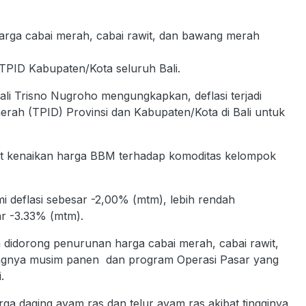
harga cabai merah, cabai rawit, dan bawang merah
TPID Kabupaten/Kota seluruh Bali.
ali Trisno Nugroho mengungkapkan, deflasi terjadi
Daerah (TPID) Provinsi dan Kabupaten/Kota di Bali untuk
t kenaikan harga BBM terhadap komoditas kelompok
i deflasi sebesar -2,00% (mtm), lebih rendah
r -3.33% (mtm).
ma didorong penurunan harga cabai merah, cabai rawit,
ngnya musim panen dan program Operasi Pasar yang
.
rga daging ayam ras dan telur ayam ras akibat tingginya