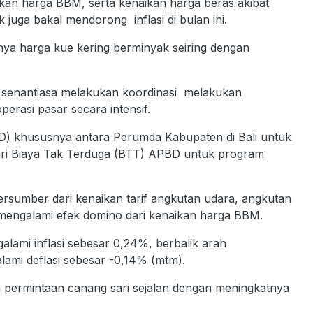
kan harga BBM, serta kenaikan harga beras akibat
uga bakal mendorong inflasi di bulan ini.
nya harga kue kering berminyak seiring dengan
li senantiasa melakukan koordinasi melakukan
rasi pasar secara intensif.
AD) khususnya antara Perumda Kabupaten di Bali untuk
ri Biaya Tak Terduga (BTT) APBD untuk program
ersumber dari kenaikan tarif angkutan udara, angkutan
 mengalami efek domino dari kenaikan harga BBM.
galami inflasi sebesar 0,24%, berbalik arah
ami deflasi sebesar -0,14% (mtm).
n permintaan canang sari sejalan dengan meningkatnya