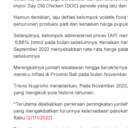
impor Day Old Chicken (DOC) periode yang lalu dan
Namun demikian, laju deflasi kelompok volatile food
penurunan produksi padi dan kenaikan harga pupuk 
Selanjutnya, kelompok administered prices (AP) meng
6,88% (mtm) pada bulan sebelumnya. Kenaikan harga
September 2022 menyebabkan rata-rata harga pada Ok
sebelumnya
Meningkatnya jumlah wisatawan hingga berakhirnya m
memicu inflasi di Provinsi Bali pada bulan Novembe
Trisno Nugroho menjelaskan, Pada November 2022, P
yang mengikuti pola historis tahunan.
"Terutama disebabkan perkiraan peningkatan jumla
yang mengakibatkan turunnya ketersediaan pasokan,
Rabu
(2/111/2022
)