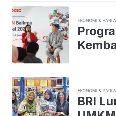
EKONOMI & PARI
Progr
Kemba
EKONOMI & PARI
BRI Lu
UMKM 