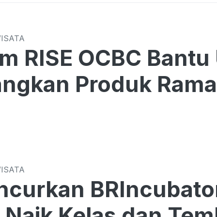
WISATA
am RISE OCBC Bantu
ngkan Produk Rama
WISATA
ncurkan BRIncubato
Naik Kelas dan Tem