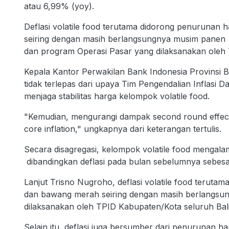
atau 6,99% (yoy).
Deflasi volatile food terutama didorong penurunan 
seiring dengan masih berlangsungnya musim panen
dan program Operasi Pasar yang dilaksanakan oleh 
Kepala Kantor Perwakilan Bank Indonesia Provinsi B
tidak terlepas dari upaya Tim Pengendalian Inflasi 
menjaga stabilitas harga kelompok volatile food.
"Kemudian, mengurangi dampak second round effec
core inflation," ungkapnya dari keterangan tertulis.
Secara disagregasi, kelompok volatile food mengalam
dibandingkan deflasi pada bulan sebelumnya sebesa
Lanjut Trisno Nugroho, deflasi volatile food teruta
dan bawang merah seiring dengan masih berlangsu
dilaksanakan oleh TPID Kabupaten/Kota seluruh Bali
Selain itu, deflasi juga bersumber dari penurunan ha