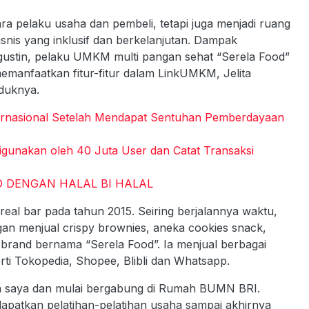
a pelaku usaha dan pembeli, tetapi juga menjadi ruang
snis yang inklusif dan berkelanjutan. Dampak
gustin, pelaku UMKM multi pangan sehat “Serela Food”
memanfaatkan fitur-fitur dalam LinkUMKM, Jelita
duknya.
ternasional Setelah Mendapat Sentuhan Pemberdayaan
gunakan oleh 40 Juta User dan Catat Transaksi
 DENGAN HALAL BI HALAL
real bar pada tahun 2015. Seiring berjalannya waktu,
n menjual crispy brownies, aneka cookies snack,
 brand bernama “Serela Food”. Ia menjual berbagai
rti Tokopedia, Shopee, Blibli dan Whatsapp.
a saya dan mulai bergabung di Rumah BUMN BRI.
apatkan pelatihan-pelatihan usaha sampai akhirnya