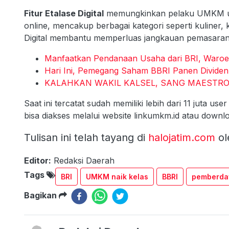
Fitur Etalase Digital
memungkinkan pelaku UMKM un
online, mencakup berbagai kategori seperti kuliner, k
Digital membantu memperluas jangkauan pemasaran d
Manfaatkan Pendanaan Usaha dari BRI, Waroen
Hari Ini, Pemegang Saham BBRI Panen Dividen Fi
KALAHKAN WAKIL KALSEL, SANG MAESTRO
Saat ini tercatat sudah memiliki lebih dari 11 juta 
bisa diakses melalui website linkumkm.id atau downlo
Tulisan ini telah tayang di
halojatim.com
ol
Editor:
Redaksi Daerah
Tags
BRI
UMKM naik kelas
BBRI
pemberd
Bagikan