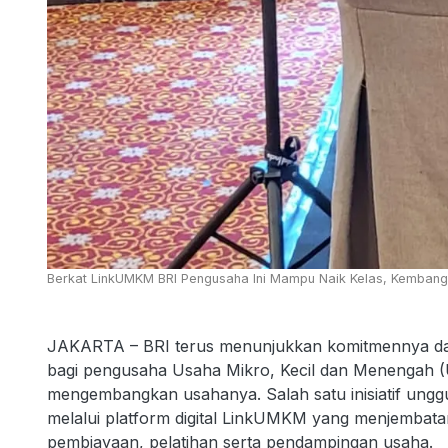
Berkat LinkUMKM BRI Pengusaha Ini Mampu Naik Kelas, Kembangk
JAKARTA – BRI terus menunjukkan komitmennya d
bagi pengusaha Usaha Mikro, Kecil dan Menengah (
mengembangkan usahanya. Salah satu inisiatif un
melalui platform digital LinkUMKM yang menjembat
pembiayaan, pelatihan serta pendampingan usaha.