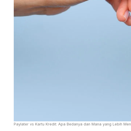
Paylater vs Kartu Kredit: Apa Bedanya dan Mana yang Lebih Men