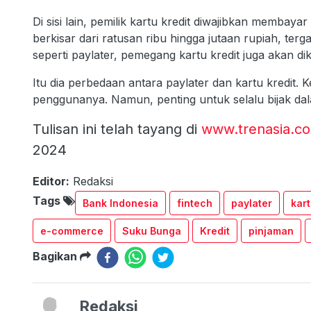
Di sisi lain, pemilik kartu kredit diwajibkan membaya
berkisar dari ratusan ribu hingga jutaan rupiah, ter
seperti paylater, pemegang kartu kredit juga akan d
Itu dia perbedaan antara paylater dan kartu kredit
penggunanya. Namun, penting untuk selalu bijak d
Tulisan ini telah tayang di
www.trenasia.c
2024
Editor:
Redaksi
Tags
Bank Indonesia
fintech
paylater
kart
e-commerce
Suku Bunga
Kredit
pinjaman
Bagikan
Redaksi