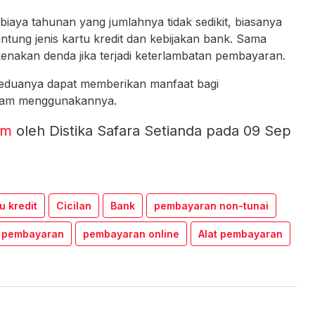
r biaya tahunan yang jumlahnya tidak sedikit, biasanya
gantung jenis kartu kredit dan kebijakan bank. Sama
ikenakan denda jika terjadi keterlambatan pembayaran.
. Keduanya dapat memberikan manfaat bagi
alam menggunakannya.
om
oleh Distika Safara Setianda pada 09 Sep
u kredit
Cicilan
Bank
pembayaran non-tunai
pembayaran
pembayaran online
Alat pembayaran