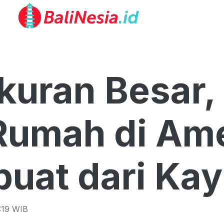
kuran Besar
Rumah di Am
buat dari Ka
:19
WIB