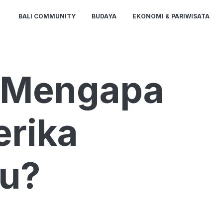
BALI COMMUNITY
BUDAYA
EKONOMI & PARIWISATA
, Mengapa
erika
yu?