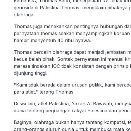
Ketua IOC, Thomas Bach, menegaskan IOC tidak terli
genosida di Palestina Thomas mengklaim pihaknya p
olahraga.
Thomas juga menekankan pentingnya hubungan damai 
pernyataan thomas seakan menyampingkan korban ge
hampir menyentuh 40 ribu nyawa.
Thomas berdalih olahraga dapat menjadi jembatan 
kedua belah pihak. Sontak pernyataan ini menuai kri
merasa tindakan IOC tidak konsisten dengan prinsip k
dijunjung tinggi.
"Kami tidak berada dalam urusan politik, kami bera
para atlet." terang Thomas.
Di sisi lain, atlet Palestina, Yazan Al Bawwab, me
dunia tentang perjuangan rakyat Palestina dan pende
Baginya, olahraga bukan hanya tentang kompetisi,
orang-orangs eluruh dunia untuk membuka mata keja