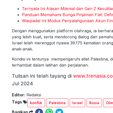
Ternyata Ini Alasan Milenial dan Gen Z Kesulit
Panduan Memahami Bunga Pinjaman Flat: Defin
Waspada! Ini Modus Penyalahgunaan Akun Fin
Dengan menggunakan platform olahraga, ia berhar
yang lebih kuat, serta mendorong dialog dan pemaha
Israel telah merenggut nyawa 39.175 kematian oran
anak-anak.
Kondisi ini tentunya mempengaruhi atlet Palestina, 
terhambat dalam latihan dan perjalanan.
Tulisan ini telah tayang di
www.trenasia.c
Jul 2024
Editor:
Redaksi
Tags
konflik
Palestina
Israel
Rusia
Oli
Bagikan