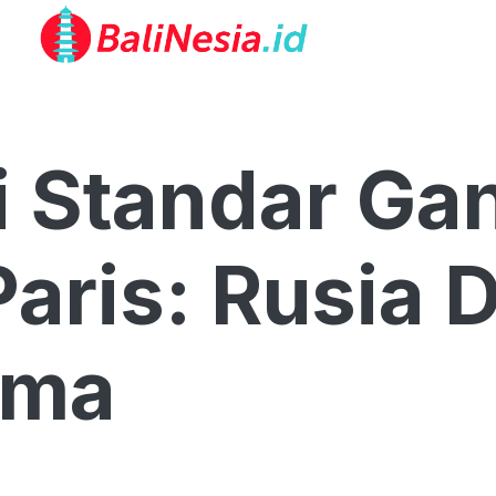
i Standar Ga
aris: Rusia D
rima