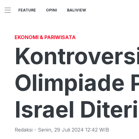
FEATURE
OPINI
BALIVIEW
EKONOMI & PARIWISATA
Kontrovers
Olimpiade P
Israel Dite
Redaksi
-
Senin
,
29 Juli 2024 12:42
WIB