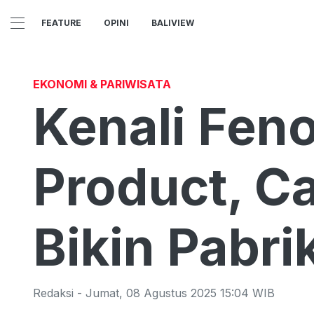
FEATURE
OPINI
BALIVIEW
EKONOMI & PARIWISATA
Kenali Fen
Product, C
Bikin Pabri
Redaksi
-
Jumat
,
08 Agustus 2025 15:04
WIB