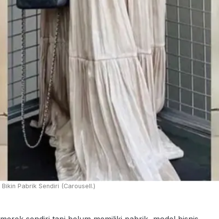
kin Pabrik Sendiri (Carousell.)
k sendiri tapi belum memiliki pabrik, model bisnis