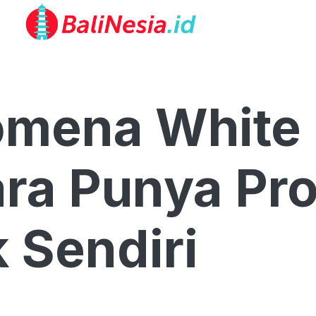
omena White 
ara Punya Pr
k Sendiri