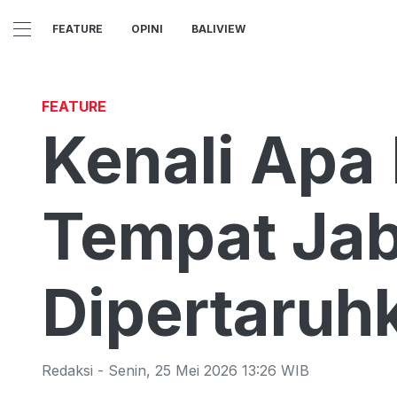
FEATURE
OPINI
BALIVIEW
FEATURE
Kenali Apa 
Tempat Ja
Dipertaruh
Redaksi
-
Senin
,
25 Mei 2026 13:26
WIB