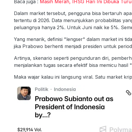
Baca juga :
Masih Merah, IHSG Hari Ini Dibuka Turu
Dalam market tersebut, pengguna bisa bertaruh ap
tertentu di 2026. Data menunjukkan probabilitas yang
peluangnya hanya 2%. Untuk Juni naik ke 5%. Sem
Yang menarik, definisi "lengser" dalam market ini ti
jika Prabowo berhenti menjadi presiden untuk perio
Artinya, skenario seperti pengunduran diri, pemberh
menjalankan tugas secara efektif bisa memicu hasi
Maka wajar kalau ini langsung viral. Satu market krip