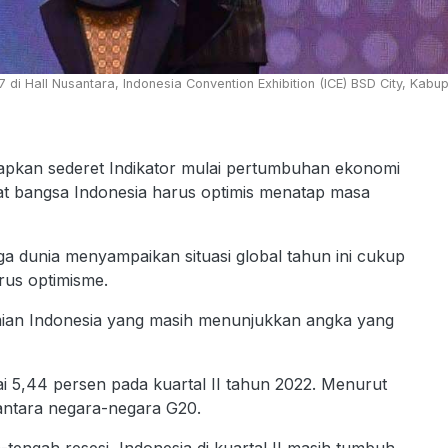
di Hall Nusantara, Indonesia Convention Exhibition (ICE) BSD City, Kab
apkan sederet Indikator mulai pertumbuhan ekonomi
t bangsa Indonesia harus optimis menatap masa
 dunia menyampaikan situasi global tahun ini cukup
rus optimisme.
omian Indonesia yang masih menunjukkan angka yang
 5,44 persen pada kuartal II tahun 2022. Menurut
 antara negara-negara G20.
h-tengah resesi, Indonesia di kuartal II masih tumbuh