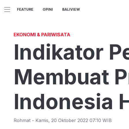
FEATURE
OPINI
BALIVIEW
EKONOMI & PARIWISATA
Indikator P
Membuat P
Indonesia 
Rohmat
-
Kamis
,
20 Oktober 2022 07:10
WIB