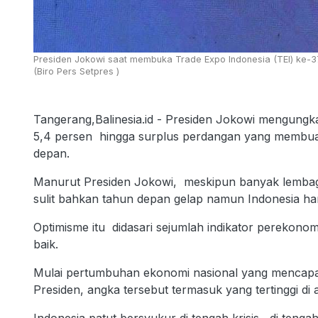
Presiden Jokowi saat membuka Trade Expo Indonesia (TEI) ke-37 
(Biro Pers Setpres )
Tangerang,Balinesia.id - Presiden Jokowi mengungk
5,4 persen hingga surplus perdangan yang membua
depan.
Manurut Presiden Jokowi, meskipun banyak lembaga
sulit bahkan tahun depan gelap namun Indonesia ha
Optimisme itu didasari sejumlah indikator perekon
baik.
Mulai pertumbuhan ekonomi nasional yang mencapai
Presiden, angka tersebut termasuk yang tertinggi di
Indonesia patut bersyukur di tengah krisis , di tenga