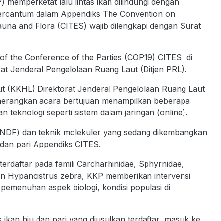
 memperketat lalu lintas ikan dilindungi dengan
au tercantum dalam Appendiks The Convention on
auna and Flora (CITES) wajib dilengkapi dengan Surat
of the Conference of the Parties (COP19) CITES di
at Jenderal Pengelolaan Ruang Laut (Ditjen PRL).
t (KKHL) Direktorat Jenderal Pengelolaan Ruang Laut
enerangkan acara bertujuan menampilkan beberapa
teknologi seperti sistem dalam jaringan (online).
 (NDF) dan teknik molekuler yang sedang dikembangkan
 dan pari Appendiks CITES.
erdaftar pada famili Carcharhinidae, Sphyrnidae,
an Hypancistrus zebra, KKP memberikan intervensi
pemenuhan aspek biologi, kondisi populasi di
 ikan hiu dan pari yang diusulkan terdaftar, masuk ke