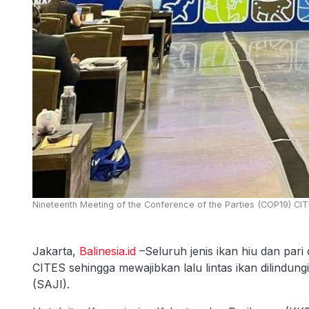
Nineteenth Meeting of the Conference of the Parties (COP19) CIT
Jakarta,
Balinesia.id
–Seluruh jenis ikan hiu dan pari
CITES sehingga mewajibkan lalu lintas ikan dilindun
(SAJI).