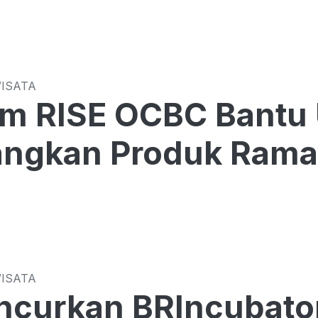
WISATA
am RISE OCBC Bantu
ngkan Produk Rama
WISATA
ncurkan BRIncubato