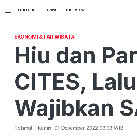
FEATURE
OPINI
BALIVIEW
EKONOMI & PARIWISATA
Hiu dan Par
CITES, Lalu
Wajibkan S
Rohmat
-
Kamis
,
01 Desember 2022 08:33
WIB