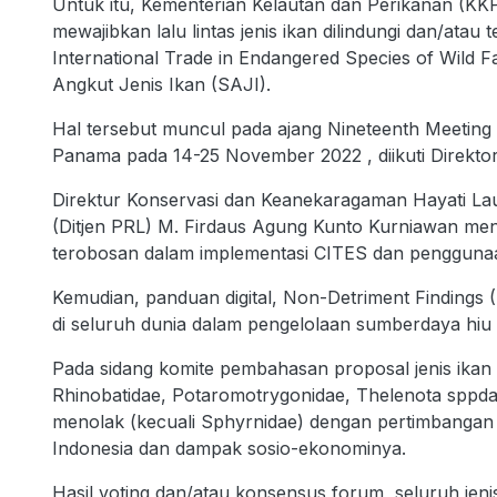
Untuk itu, Kementerian Kelautan dan Perikanan (KKP)
mewajibkan lalu lintas jenis ikan dilindungi dan/at
International Trade in Endangered Species of Wild F
Angkut Jenis Ikan (SAJI).
Hal tersebut muncul pada ajang Nineteenth Meeting 
Panama pada 14-25 November 2022 , diikuti Direktor
Direktur Konservasi dan Keanekaragaman Hayati Lau
(Ditjen PRL) M. Firdaus Agung Kunto Kurniawan m
terobosan dalam implementasi CITES dan penggunaan 
Kemudian, panduan digital, Non-Detriment Findings
di seluruh dunia dalam pengelolaan sumberdaya hiu
Pada sidang komite pembahasan proposal jenis ikan t
Rhinobatidae, Potaromotrygonidae, Thelenota sppd
menolak (kecuali Sphyrnidae) dengan pertimbangan 
Indonesia dan dampak sosio-ekonominya.
Hasil voting dan/atau konsensus forum, seluruh jenis