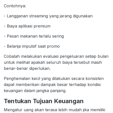
Contohnya:
- Langganan streaming yang jarang digunakan
- Biaya aplikasi premium
- Pesan makanan terlalu sering
- Belanja impulsif saat promo
Cobalah melakukan evaluasi pengeluaran setiap bulan
untuk melihat apakah seluruh biaya tersebut masih
benar-benar diperlukan.
Penghematan kecil yang dilakukan secara konsisten
dapat memberikan dampak besar terhadap kondisi
keuangan dalam jangka panjang.
Tentukan Tujuan Keuangan
Mengatur uang akan terasa lebih mudah jika memiliki