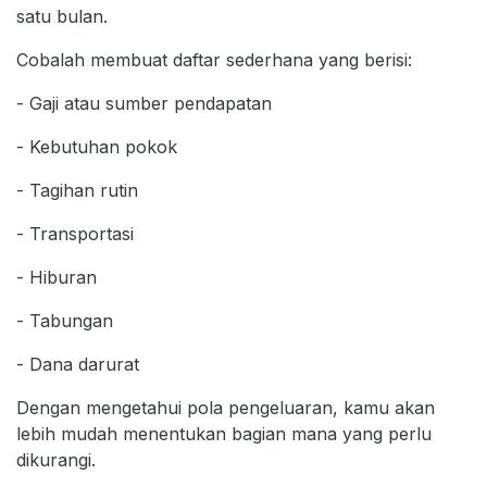
satu bulan.
Cobalah membuat daftar sederhana yang berisi:
- Gaji atau sumber pendapatan
- Kebutuhan pokok
- Tagihan rutin
- Transportasi
- Hiburan
- Tabungan
- Dana darurat
Dengan mengetahui pola pengeluaran, kamu akan
lebih mudah menentukan bagian mana yang perlu
dikurangi.