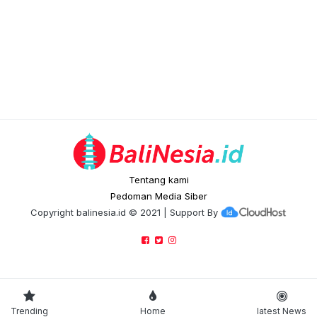
Tentang kami
Pedoman Media Siber
Copyright
balinesia.id
© 2021 | Support By
Trending
Home
latest News