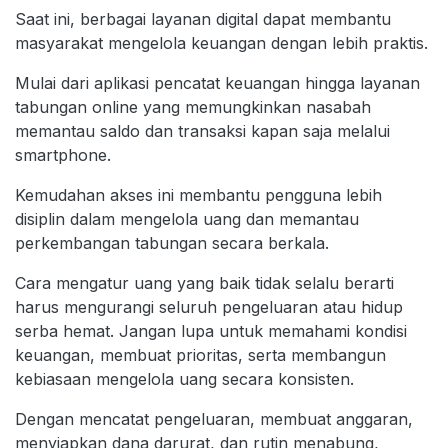
Saat ini, berbagai layanan digital dapat membantu
masyarakat mengelola keuangan dengan lebih praktis.
Mulai dari aplikasi pencatat keuangan hingga layanan
tabungan online yang memungkinkan nasabah
memantau saldo dan transaksi kapan saja melalui
smartphone.
Kemudahan akses ini membantu pengguna lebih
disiplin dalam mengelola uang dan memantau
perkembangan tabungan secara berkala.
Cara mengatur uang yang baik tidak selalu berarti
harus mengurangi seluruh pengeluaran atau hidup
serba hemat. Jangan lupa untuk memahami kondisi
keuangan, membuat prioritas, serta membangun
kebiasaan mengelola uang secara konsisten.
Dengan mencatat pengeluaran, membuat anggaran,
menyiapkan dana darurat, dan rutin menabung,