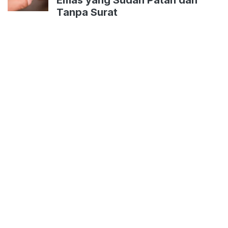
Tanpa Surat