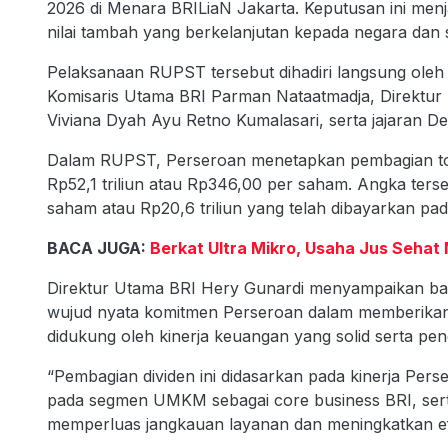
2026 di Menara BRILiaN Jakarta. Keputusan ini men
nilai tambah yang berkelanjutan kepada negara da
Pelaksanaan RUPST tersebut dihadiri langsung oleh 
Komisaris Utama BRI Parman Nataatmadja, Direktur
Viviana Dyah Ayu Retno Kumalasari, serta jajaran D
Dalam RUPST, Perseroan menetapkan pembagian tot
Rp52,1 triliun atau Rp346,00 per saham. Angka terse
saham atau Rp20,6 triliun yang telah dibayarkan pa
BACA JUGA:
Berkat Ultra Mikro, Usaha Jus Sehat 
Direktur Utama BRI Hery Gunardi menyampaikan bah
wujud nyata komitmen Perseroan dalam memberikan
didukung oleh kinerja keuangan yang solid serta peng
“Pembagian dividen ini didasarkan pada kinerja Pers
pada segmen UMKM sebagai core business BRI, serta 
memperluas jangkauan layanan dan meningkatkan efis