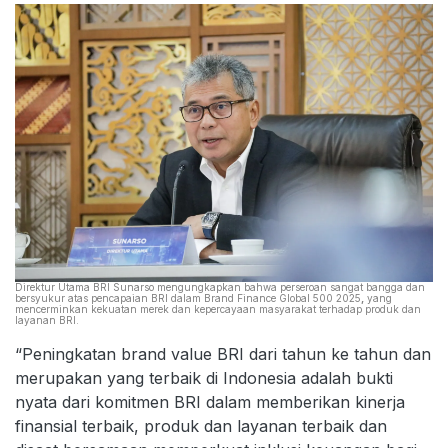
Direktur Utama BRI Sunarso mengungkapkan bahwa perseroan sangat bangga dan
bersyukur atas pencapaian BRI dalam Brand Finance Global 500 2025
,
yang
mencerminkan kekuatan merek dan kepercayaan masyarakat terhadap produk dan
layanan BRI.
“Peningkatan brand value BRI dari tahun ke tahun dan
merupakan yang terbaik di Indonesia adalah bukti
nyata dari komitmen BRI dalam memberikan kinerja
finansial terbaik, produk dan layanan terbaik dan